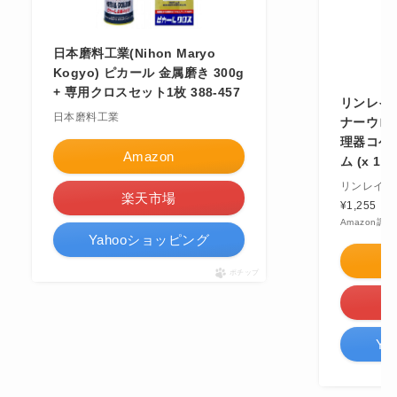
日本磨料工業(Nihon Maryo
Kogyo) ピカール 金属磨き 300g
+ 専用クロスセット1枚 388-457
リンレイ
日本磨料工業
ナーウロコ
理器コゲ 
Amazon
ム (x 1)
リンレイ
楽天市場
¥1,255
（20
Amazon調べ
Yahooショッピング
ポチップ
Y