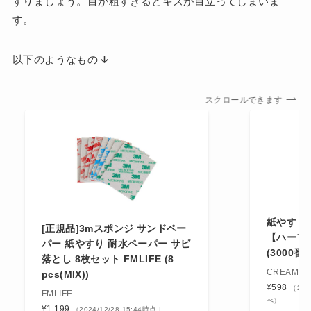
すりましょう。目が粗すぎるとキズが目立ってしまいま
す。
以下のようなもの
スクロールできます
紙やすり 
[正規品]3mスポンジ サンドペー
【ハーフサ
パー 紙やすり 耐水ペーパー サビ
(3000番, 
落とし 8枚セット FMLIFE (8
CREAM P
pcs(MIX))
¥598
（202
FMLIFE
べ）
¥1,199
（2024/12/28 15:44時点 |