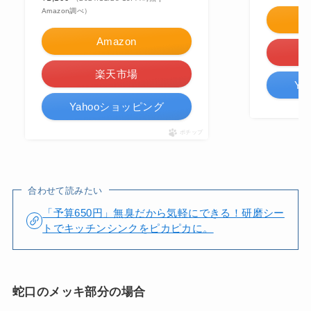
Amazon調べ）
Amazon
楽天市場
Y
Yahooショッピング
ポチップ
合わせて読みたい
「予算650円」無臭だから気軽にできる！研磨シー
トでキッチンシンクをピカピカに。
蛇口のメッキ部分の場合