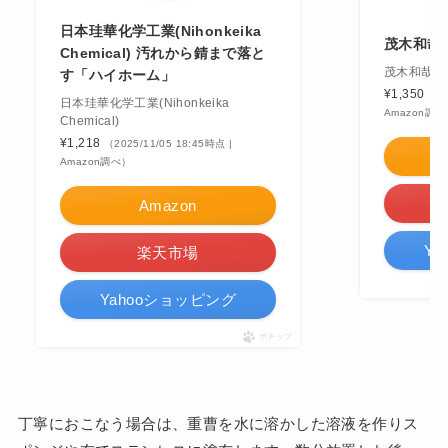
日本珪華化学工業(Nihonkeika
茂木和哉 
Chemical) 汚れから錆まで落と
茂木和哉
す「ハイホーム」
¥1,350
（20
日本珪華化学工業(Nihonkeika
Amazon調べ
Chemical)
¥1,218
（2025/11/05 18:45時点 |
Amazon調べ）
Amazon
Y
楽天市場
Yahooショッピング
ポチップ
丁寧におこなう場合は、重曹を水に溶かした溶液を作りス