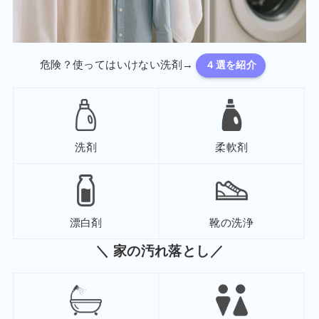
危険？使ってはいけない洗剤→
４選を紹介
洗剤
柔軟剤
漂白剤
靴の洗浄
＼ 家の汚れ落とし／