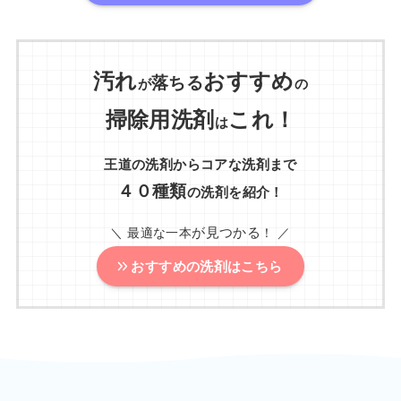
汚れ
おすすめ
落ちる
が
の
掃除用洗剤
これ！
は
王道の洗剤からコアな洗剤まで
４０種類
の洗剤を紹介！
が見つかる
＼ 最適な一本
！ ／
おすすめの洗剤はこちら