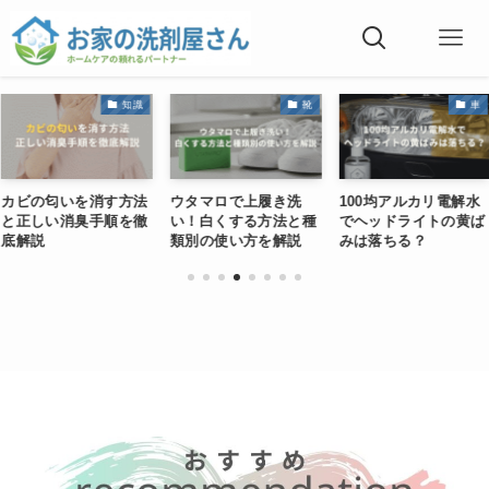
知識
靴
車
カビの匂いを消す方法
ウタマロで上履き洗
100均アルカリ電解水
と正しい消臭手順を徹
い！白くする方法と種
でヘッドライトの黄ば
底解説
類別の使い方を解説
みは落ちる？