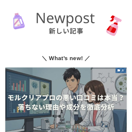
＼ What’s new! ／
木