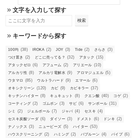
文字を入力して探す
検索
キーワードから探す
(38)
(2)
(3)
(2)
(3)
100均
IROKA
JOY
Tide
さらさ
(2)
(32)
(15)
つけ置き
どこに売ってる？
アタック
(6)
(2)
(10)
アタックゼロ
アフューム
アリエール
(8)
(9)
(5)
アルカリ性
アルカリ電解水
アロマジュエル
(85)
(9)
(6)
ウタマロ
ウルトラハード
エマール
(120)
(9)
(37)
オキシクリーン
カビ
カビキラー
(8)
(8)
(40)
(2)
キッチンハイター
キュキュット
クエン酸
コゲ
(2)
(3)
(6)
(31)
コーティング
ゴムポン
サビ
サンポール
(2)
(7)
(4)
(4)
シミ
ジェルボール
ジャバ
セスキ
(6)
(3)
(6)
(2)
セスキ炭酸ソーダ
ダイソー
ドメスト
ドンキ
(3)
(5)
(53)
ナノックス
ニュービーズ
ハイター
(2)
(2)
(4)
(6)
ハウスクリーニング
ハミング
バブルーン
パイプ