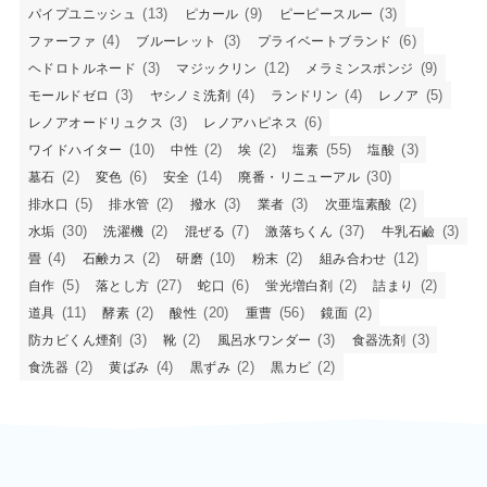
(13)
(9)
(3)
パイプユニッシュ
ピカール
ピーピースルー
(4)
(3)
(6)
ファーファ
ブルーレット
プライベートブランド
(3)
(12)
(9)
ヘドロトルネード
マジックリン
メラミンスポンジ
(3)
(4)
(4)
(5)
モールドゼロ
ヤシノミ洗剤
ランドリン
レノア
(3)
(6)
レノアオードリュクス
レノアハピネス
(10)
(2)
(2)
(55)
(3)
ワイドハイター
中性
埃
塩素
塩酸
(2)
(6)
(14)
(30)
墓石
変色
安全
廃番・リニューアル
(5)
(2)
(3)
(3)
(2)
排水口
排水管
撥水
業者
次亜塩素酸
(30)
(2)
(7)
(37)
(3)
水垢
洗濯機
混ぜる
激落ちくん
牛乳石鹼
(4)
(2)
(10)
(2)
(12)
畳
石鹸カス
研磨
粉末
組み合わせ
(5)
(27)
(6)
(2)
(2)
自作
落とし方
蛇口
蛍光増白剤
詰まり
(11)
(2)
(20)
(56)
(2)
道具
酵素
酸性
重曹
鏡面
(3)
(2)
(3)
(3)
防カビくん煙剤
靴
風呂水ワンダー
食器洗剤
(2)
(4)
(2)
(2)
食洗器
黄ばみ
黒ずみ
黒カビ