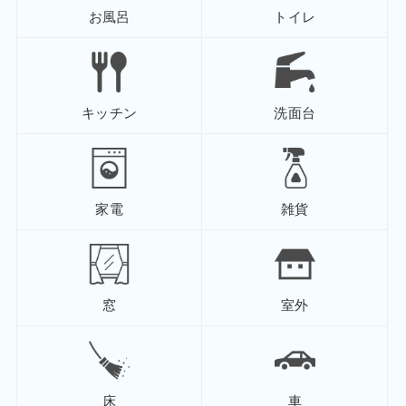
お風呂
トイレ
キッチン
洗面台
家電
雑貨
窓
室外
床
車