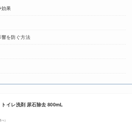
浄効果
影響を防ぐ方法
 トイレ洗剤 尿石除去 800mL
n調べ）