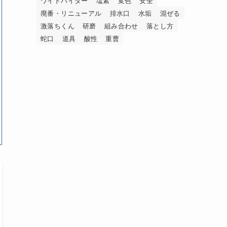
ワイドハイター
塩素
変色
安全
廃番・リニューアル
排水口
水垢
混ぜる
激落ちくん
研磨
組み合わせ
落とし方
蛇口
道具
酸性
重曹