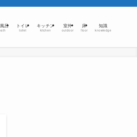
風呂
トイレ
キッチン
室外
床
知識
bath
toilet
kitchen
outdoor
floor
knowledge