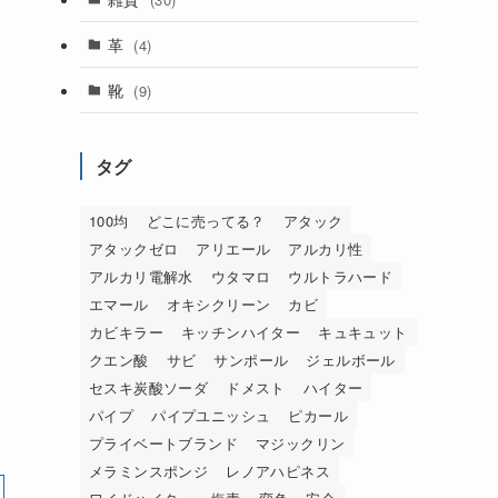
革
(4)
靴
(9)
タグ
100均
どこに売ってる？
アタック
アタックゼロ
アリエール
アルカリ性
アルカリ電解水
ウタマロ
ウルトラハード
エマール
オキシクリーン
カビ
カビキラー
キッチンハイター
キュキュット
クエン酸
サビ
サンポール
ジェルボール
セスキ炭酸ソーダ
ドメスト
ハイター
パイプ
パイプユニッシュ
ピカール
プライベートブランド
マジックリン
メラミンスポンジ
レノアハピネス