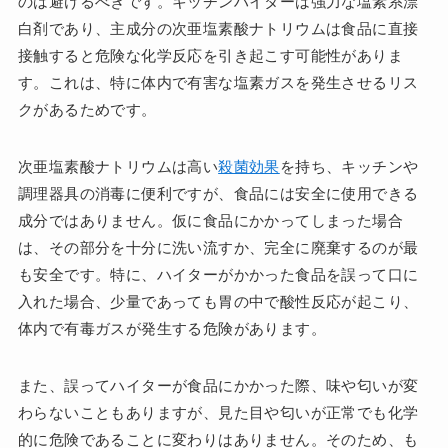
のは避けるべきです。キッチンハイターは強力な塩素系漂
白剤であり、主成分の次亜塩素酸ナトリウムは食品に直接
接触すると危険な化学反応を引き起こす可能性がありま
す。これは、特に体内で有害な塩素ガスを発生させるリス
クがあるためです。
次亜塩素酸ナトリウムは高い
殺菌効果
を持ち、キッチンや
調理器具の消毒に便利ですが、食品には安全に使用できる
成分ではありません。仮に食品にかかってしまった場合
は、その部分を十分に洗い流すか、完全に廃棄するのが最
も安全です。特に、ハイターがかかった食品を誤って口に
入れた場合、少量であっても胃の中で酸性反応が起こり、
体内で有毒ガスが発生する危険があります。
また、誤ってハイターが食品にかかった際、味や匂いが変
わらないこともありますが、見た目や匂いが正常でも化学
的に危険であることに変わりはありません。そのため、も