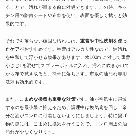
ることで、汚れが固まる前に対処できます。この時、キッ
チン用の除菌シートや布巾を使い、表面を優しく拭くと効
果的です。
それでも落ちない頑固な汚れには、
重曹や中性洗剤を使っ
たケア
がおすすめです。重曹はアルカリ性なので、油汚れ
を中和して浮かせる効果があります。水100mlに対して重曹
小さじ1を混ぜてスプレーボトルに入れ、汚れに吹きかけて
から布で拭き取ると、簡単に落ちます。市販の油汚れ専用
洗剤も効果的です。
また、
こまめな換気も重要な対策
です。油が空気中に飛散
するのを最小限に抑えるため、調理中は換気扇を回し、余
分な油がコンロに付着しないようにしましょう。特に揚げ
物の際には、こまめに換気を行うことで、コンロ周辺の油
汚れが少なくなります。