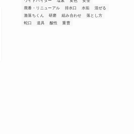
ワイドハイター
塩素
変色
安全
廃番・リニューアル
排水口
水垢
混ぜる
激落ちくん
研磨
組み合わせ
落とし方
蛇口
道具
酸性
重曹