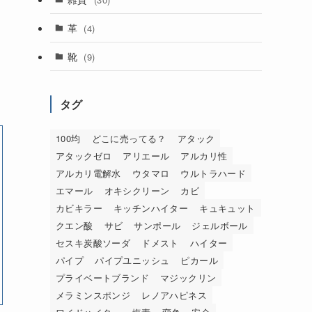
革
(4)
靴
(9)
タグ
100均
どこに売ってる？
アタック
アタックゼロ
アリエール
アルカリ性
アルカリ電解水
ウタマロ
ウルトラハード
エマール
オキシクリーン
カビ
カビキラー
キッチンハイター
キュキュット
クエン酸
サビ
サンポール
ジェルボール
セスキ炭酸ソーダ
ドメスト
ハイター
パイプ
パイプユニッシュ
ピカール
プライベートブランド
マジックリン
メラミンスポンジ
レノアハピネス