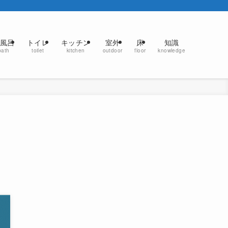
風呂
トイレ
キッチン
室外
床
知識
bath
toilet
kitchen
outdoor
floor
knowledge
っ