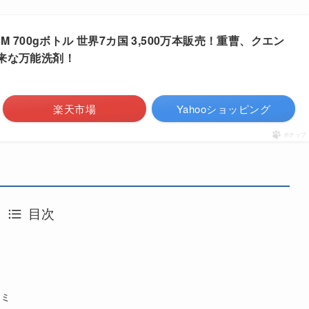
M 700gボトル 世界7カ国 3,500万本販売！重曹、クエン
来な万能洗剤！
楽天市場
Yahooショッピング
ポチップ
目次
コミ