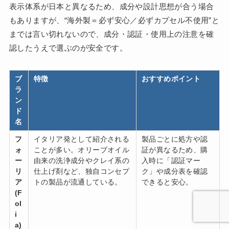
表示体系が日本と異なるため、成分や設計思想が合う場合
もありますが、“海外製＝必ず安心／必ずカプセル不使用”と
までは言い切れないので、成分・認証・使用上の注意を確
認したうえで選ぶのが安全です。
ブ
特徴
おすすめポイント
ラ
ン
ド
名
フ
イタリア発として紹介される
製品ごとに処方や認
ォ
ことが多い。オリーブオイル
証が異なるため、購
ー
由来の洗浄成分やクレイ系の
入時に「認証マー
リ
仕上げ剤など、独自コンセプ
ク」や成分表を確認
ア
トの製品が流通している。
できると安心。
(F
ol
i
a)