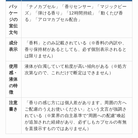
パッ
「ナノカプセル」「香りセンサー」「マジックビー
ケー
ズ」「弾ける香り」「12時間持続」「動くたび香
ジの
る」「アロマカプセル配合」
宣伝
文句
成分
「香料」とのみ記載されている（※香料の内訳や、
表示
香り保持材があるとしても、必ず個別表示されると
は限りません）
使用
液体が白濁していて粘度が高い傾向がある（※処方
感・
次第なので、これだけで断定はできません）
液体
の特
徴
注意
「香りの感じ方には個人差があります。周囲の方へ
書き
ご配慮のうえお使いください」という文言が強調さ
れている（※業界の自主基準で“周囲への配慮”喚起
が追加された経緯があり、必ずしもカプセルの有無
を直接示すものではありません）