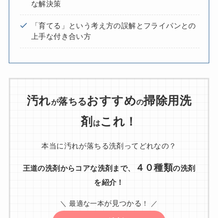
な解決策
「育てる」という考え方の誤解とフライパンとの
上手な付き合い方
汚れ
おすすめ
掃除用洗
落ちる
が
の
剤
これ！
は
本当に汚れが落ちる洗剤ってどれなの？
４０種類
王道の洗剤からコアな洗剤まで、
の洗剤
を紹介！
が見つかる
＼ 最適な一本
！ ／