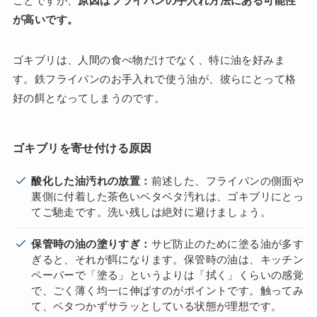
ことですが、
原因はフライパンの手入れ方法にある可能性
が高いです。
ゴキブリは、人間の食べ物だけでなく、特に油を好みま
す。鉄フライパンのお手入れで使う油が、彼らにとって格
好の餌となってしまうのです。
ゴキブリを寄せ付ける原因
酸化した油汚れの放置：
前述した、フライパンの側面や
裏側に付着した茶色いベタベタ汚れは、ゴキブリにとっ
てご馳走です。洗い残しは絶対に避けましょう。
保管時の油の塗りすぎ：
サビ防止のために塗る油が多す
ぎると、それが餌になります。保管時の油は、キッチン
ペーパーで「塗る」というよりは「拭く」くらいの感覚
で、ごく薄く均一に伸ばすのがポイントです。触ってみ
て、ベタつかずサラッとしている状態が理想です。