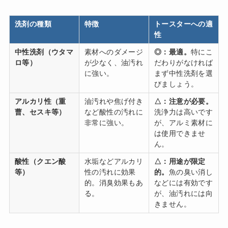
洗剤の種類
特徴
トースターへの適
性
中性洗剤（ウタマ
素材へのダメージ
◎：最適。
特にこ
ロ等）
が少なく、油汚れ
だわりがなければ
に強い。
まず中性洗剤を選
びましょう。
アルカリ性（重
油汚れや焦げ付き
△：注意が必要。
曹、セスキ等）
など酸性の汚れに
洗浄力は高いです
非常に強い。
が、アルミ素材に
は使用できませ
ん。
酸性（クエン酸
水垢などアルカリ
△：用途が限定
等）
性の汚れに効果
的。
魚の臭い消し
的。消臭効果もあ
などには有効です
る。
が、油汚れには向
きません。