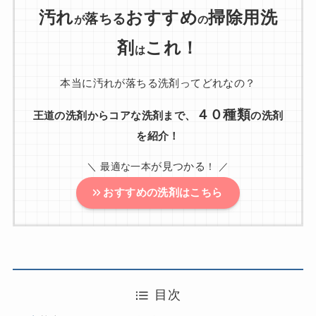
汚れ
おすすめ
掃除用洗
落ちる
が
の
剤
これ！
は
本当に汚れが落ちる洗剤ってどれなの？
４０種類
王道の洗剤からコアな洗剤まで、
の洗剤
を紹介！
が見つかる
＼ 最適な一本
！ ／
おすすめの洗剤はこちら
目次