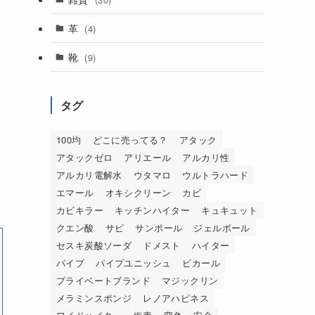
革
(4)
靴
(9)
タグ
100均
どこに売ってる？
アタック
アタックゼロ
アリエール
アルカリ性
アルカリ電解水
ウタマロ
ウルトラハード
エマール
オキシクリーン
カビ
カビキラー
キッチンハイター
キュキュット
クエン酸
サビ
サンポール
ジェルボール
セスキ炭酸ソーダ
ドメスト
ハイター
パイプ
パイプユニッシュ
ピカール
プライベートブランド
マジックリン
メラミンスポンジ
レノアハピネス