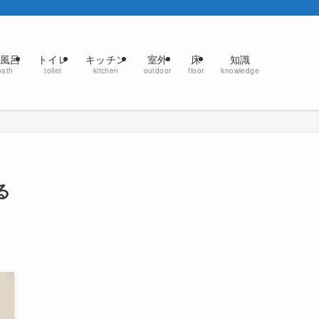
風呂
トイレ
キッチン
室外
床
知識
bath
toilet
kitchen
outdoor
floor
knowledge
る