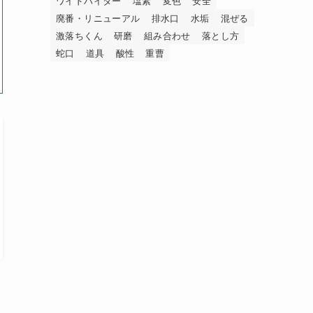
ワイドハイター
塩素
変色
安全
廃番・リニューアル
排水口
水垢
混ぜる
激落ちくん
研磨
組み合わせ
落とし方
蛇口
道具
酸性
重曹