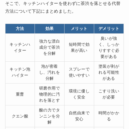
そこで、キッチンハイターを使わずに茶渋を落とせる代替
方法について下記にまとめました。
方法
効果
メリット
デメリット
臭いが強
強力な漂白
キッチンハ
短時間で効
く、しっか
成分で茶渋
イター
果が高い
りすすぐ必
を分解
要がある
泡が密着
塗装が剥が
キッチン泡
スプレーで
し、汚れを
れる可能性
ハイター
使いやすい
分解
がある
研磨作用で
環境に優し
こすり洗い
重曹
物理的に汚
く安全
が必要
れを落とす
酸の力でタ
自然由来で
時間がかか
クエン酸
ンニンを分
安心
る
解