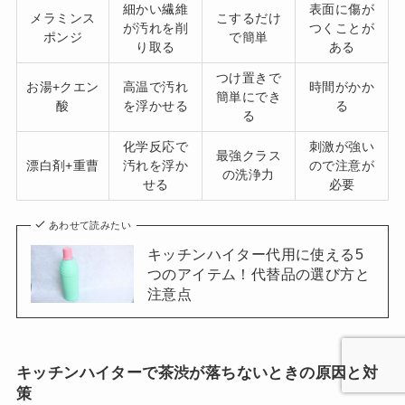
細かい繊維
表面に傷が
メラミンス
こするだけ
が汚れを削
つくことが
ポンジ
で簡単
り取る
ある
つけ置きで
お湯+クエン
高温で汚れ
時間がかか
簡単にでき
酸
を浮かせる
る
る
化学反応で
刺激が強い
最強クラス
漂白剤+重曹
汚れを浮か
ので注意が
の洗浄力
せる
必要
あわせて読みたい
キッチンハイター代用に使える5
つのアイテム！代替品の選び方と
注意点
キッチンハイターで茶渋が落ちないときの原因と対
策