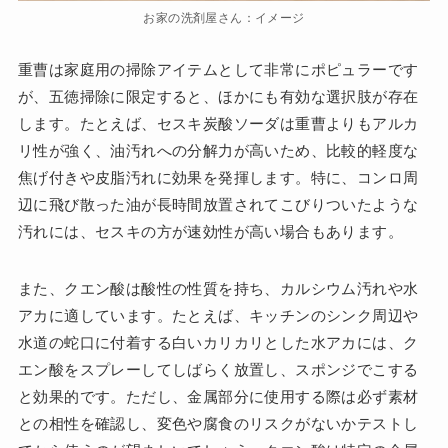
お家の洗剤屋さん：イメージ
重曹は家庭用の掃除アイテムとして非常にポピュラーです
が、五徳掃除に限定すると、ほかにも有効な選択肢が存在
します。たとえば、セスキ炭酸ソーダは重曹よりもアルカ
リ性が強く、油汚れへの分解力が高いため、比較的軽度な
焦げ付きや皮脂汚れに効果を発揮します。特に、コンロ周
辺に飛び散った油が長時間放置されてこびりついたような
汚れには、セスキの方が速効性が高い場合もあります。
また、クエン酸は酸性の性質を持ち、カルシウム汚れや水
アカに適しています。たとえば、キッチンのシンク周辺や
水道の蛇口に付着する白いカリカリとした水アカには、ク
エン酸をスプレーしてしばらく放置し、スポンジでこする
と効果的です。ただし、金属部分に使用する際は必ず素材
との相性を確認し、変色や腐食のリスクがないかテストし