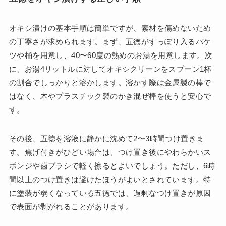
オキシ漬けの基本手順は簡単ですが、素材を傷めないため
の丁寧さが求められます。まず、五徳がすっぽり入るバケ
ツや桶を用意し、40〜60度の熱めのお湯を用意します。次
に、お湯4リットルに対してオキシクリーンをスプーン1杯
の割合でしっかりと溶かします。溶かす際は金属製の棒で
はなく、木やプラスチック製のかき混ぜ棒を使うと安心で
す。
その後、五徳を溶液に静かに沈めて2〜3時間つけ置きま
す。焦げ付きがひどい場合は、つけ置き後にやわらかいス
ポンジや歯ブラシで軽く擦るとよいでしょう。ただし、6時
間以上のつけ置きは避けたほうがよいとされています。特
に塗装が弱くなっている五徳では、過剰なつけ置きが原因
で表面が剥がれることがあります。