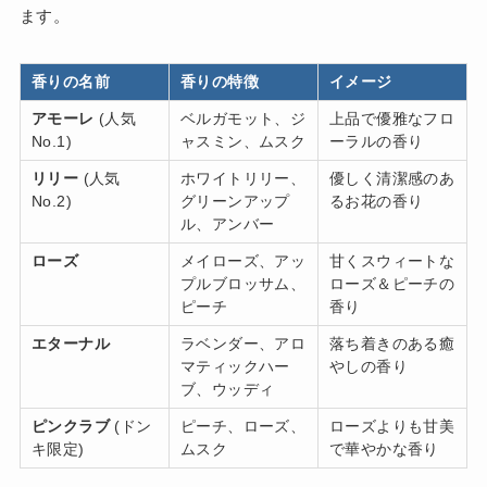
ます。
香りの名前
香りの特徴
イメージ
アモーレ
(人気
ベルガモット、ジ
上品で優雅なフロ
No.1)
ャスミン、ムスク
ーラルの香り
リリー
(人気
ホワイトリリー、
優しく清潔感のあ
No.2)
グリーンアップ
るお花の香り
ル、アンバー
ローズ
メイローズ、アッ
甘くスウィートな
プルブロッサム、
ローズ＆ピーチの
ピーチ
香り
エターナル
ラベンダー、アロ
落ち着きのある癒
マティックハー
やしの香り
ブ、ウッディ
ピンクラブ
(ドン
ピーチ、ローズ、
ローズよりも甘美
キ限定)
ムスク
で華やかな香り