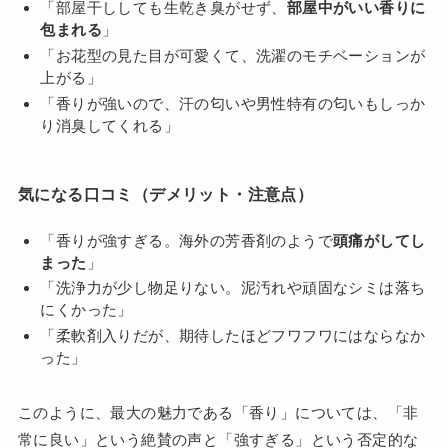
「部屋干ししても生乾き臭がせず、
部屋中がいい香りに
包まれる
」
「お花型の見た目が可愛くて、洗濯のモチベーションが
上がる」
「香りが強いので、汗の匂いや男性特有の匂いもしっか
り消臭してくれる」
気になる口コミ（デメリット・注意点）
「香りが強すぎる。海外の芳香剤のようで
頭痛がしてし
まった
」
「洗浄力が少し物足りない。泥汚れや頑固なシミは落ち
にくかった」
「柔軟剤入りだが、期待したほどフワフワにはならなか
った」
このように、最大の魅力である「香り」については、「非
常に良い」という絶賛の声と「強すぎる」という否定的な