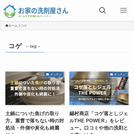
ホーム
コゲ
コゲ
– tag –
キッチン
キッチン
土鍋についた焦げの取り
錫村商店「コゲ落としジェ
方。重曹で落ちない時の対
ルTHE POWER」をレビ
処法・外側や炭化も綺麗
ュー。口コミや他の洗剤と