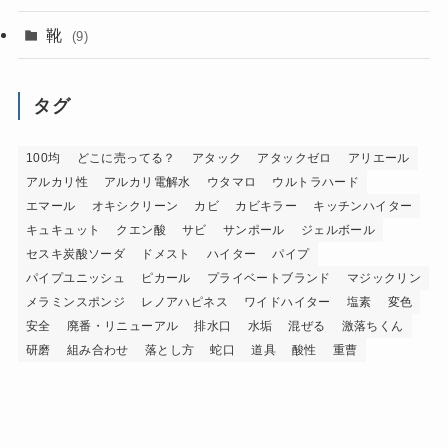
靴
(9)
タグ
100均
どこに売ってる？
アタック
アタックゼロ
アリエール
アルカリ性
アルカリ電解水
ウタマロ
ウルトラハード
エマール
オキシクリーン
カビ
カビキラー
キッチンハイター
キュキュット
クエン酸
サビ
サンポール
ジェルボール
セスキ炭酸ソーダ
ドメスト
ハイター
パイプ
パイプユニッシュ
ピカール
プライベートブランド
マジックリン
メラミンスポンジ
レノアハピネス
ワイドハイター
塩素
変色
安全
廃番・リニューアル
排水口
水垢
混ぜる
激落ちくん
研磨
組み合わせ
落とし方
蛇口
道具
酸性
重曹