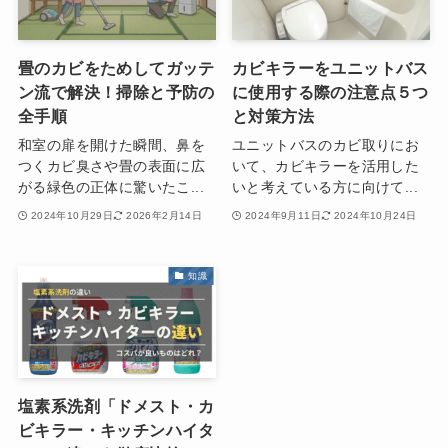
畳のカビをためしてガッテ
カビキラーをユニットバス
ン流で解決！掃除と予防の
に使用する際の注意点５つ
全手順
と対策方法
和室の扉を開けた瞬間、鼻を
ユニットバスのカビ取りにお
つくカビ臭さや畳の表面に広
いて、カビキラーを活用した
がる緑色の正体に驚いたこ...
いと考えている方に向けて...
2024年10月29日
2026年2月14日
2024年9月11日
2024年10月24日
知識
塩素系洗剤「ドメスト・カ
ビキラー・キッチンハイタ