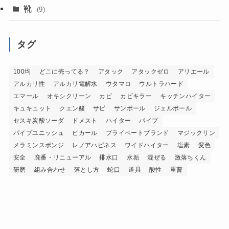
靴
(9)
タグ
100均
どこに売ってる？
アタック
アタックゼロ
アリエール
アルカリ性
アルカリ電解水
ウタマロ
ウルトラハード
エマール
オキシクリーン
カビ
カビキラー
キッチンハイター
キュキュット
クエン酸
サビ
サンポール
ジェルボール
セスキ炭酸ソーダ
ドメスト
ハイター
パイプ
パイプユニッシュ
ピカール
プライベートブランド
マジックリン
メラミンスポンジ
レノアハピネス
ワイドハイター
塩素
変色
安全
廃番・リニューアル
排水口
水垢
混ぜる
激落ちくん
研磨
組み合わせ
落とし方
蛇口
道具
酸性
重曹