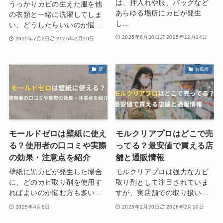
は、押入れや服、バッグなど
うっかりカビの生えた服を他
あらゆる場所にカビが発生
の衣類と一緒に洗濯してしま
し...
い、どうしたらいいのか悩...
2025年6月30日
2025年12月14日
2025年7月2日
2026年2月10日
壁
お風呂
モールドゼロは壁紙に使え
モルクリアプロはどこで売
る？使用者の口コミや実際
ってる？最安値で買える店
の効果・注意点を紹介
舗と通販情報
壁紙に黒カビが発生した場合
モルクリアプロは強力なカビ
に、どのカビ取り剤を使用す
取り剤として注目されていま
ればよいのか悩む方も多い...
すが、実店舗での取り扱い...
2025年4月8日
2025年2月20日
2026年2月10日