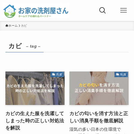
ホーム
カビ
カビ
– tag –
洗濯
知識
カビの生えた服を洗濯して
カビの匂いを消す方法と正
しまった時の正しい対処法
しい消臭手順を徹底解説
を解説
湿気の多い日本の住環境で