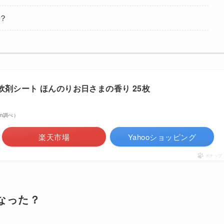
？
軟剤シート ほんのりお日さまの香り 25枚
zon調べ）
楽天市場
Yahooショッピング
ポチップ
なった？