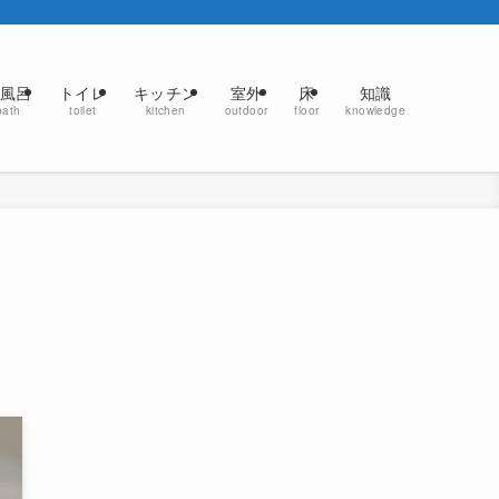
風呂
トイレ
キッチン
室外
床
知識
bath
toilet
kitchen
outdoor
floor
knowledge