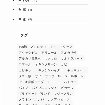
革
(4)
靴
(9)
ン
タグ
100均
どこに売ってる？
アタック
アタックゼロ
アリエール
アルカリ性
アルカリ電解水
ウタマロ
ウルトラハード
エマール
オキシクリーン
カビ
カビキラー
キッチンハイター
キュキュット
クエン酸
サビ
サンポール
ジェルボール
セスキ炭酸ソーダ
ドメスト
ハイター
パイプ
パイプユニッシュ
ピカール
プライベートブランド
マジックリン
メラミンスポンジ
レノアハピネス