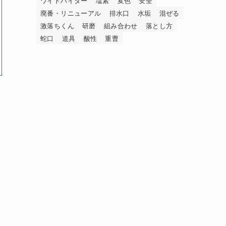
ワイドハイター
塩素
変色
安全
廃番・リニューアル
排水口
水垢
混ぜる
激落ちくん
研磨
組み合わせ
落とし方
蛇口
道具
酸性
重曹