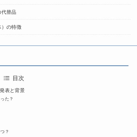
の代替品
体）の特徴
目次
発表と背景
なった？
期
は
いつ？