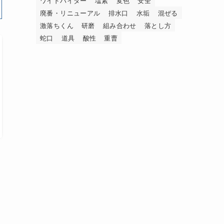
ワイドハイター
塩素
変色
安全
廃番・リニューアル
排水口
水垢
混ぜる
激落ちくん
研磨
組み合わせ
落とし方
蛇口
道具
酸性
重曹