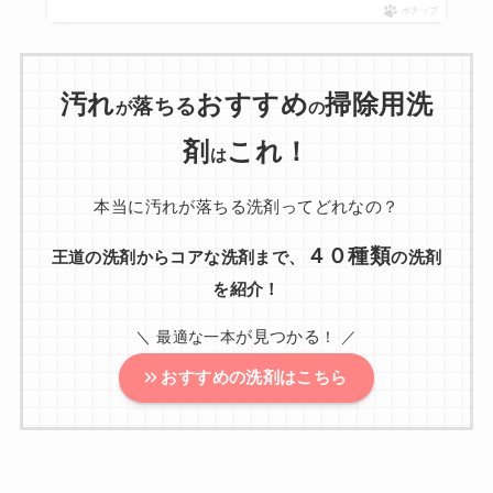
ポチップ
汚れ
おすすめ
掃除用洗
落ちる
が
の
剤
これ！
は
本当に汚れが落ちる洗剤ってどれなの？
４０種類
王道の洗剤からコアな洗剤まで、
の洗剤
を紹介！
が見つかる
＼ 最適な一本
！ ／
おすすめの洗剤はこちら