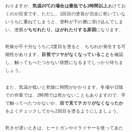
わりますが、
気温20℃の場合は最低でも2時間以上
あけてお
くのが目安です。ただし、1回目の塗装が完全に乾いていな
いうちに重ねてしまうと、塗料が下の層に溶け込んでしま
い、塗膜が
ちぢれたり、はがれたりする原因
になります。
乾燥が不十分なうちに2度目を塗ると、ちぢれが発生する可
能性があります。
目視でツヤがなくなっていること
を確認
し、触ってもべたつかない状態になるまでしっかり待ちま
しょう。
また、気温が低いと乾燥に時間がかかります。冬場や日陰
での作業では、2時間では乾かないこともありますので、手
で触ってべたつかないか、
目で見てテカリがなくなったか
をよくチェックしてから2回目を塗るようにしましょう。
乾きが遅いときは、ヒートガンやドライヤーを使ってあた