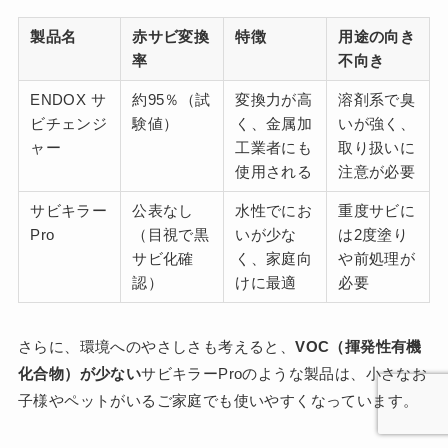
製品名
赤サビ変換
特徴
用途の向き
率
不向き
ENDOX サ
約95％（試
変換力が高
溶剤系で臭
ビチェンジ
験値）
く、金属加
いが強く、
ャー
工業者にも
取り扱いに
使用される
注意が必要
サビキラー
公表なし
水性でにお
重度サビに
Pro
（目視で黒
いが少な
は2度塗り
サビ化確
く、家庭向
や前処理が
認）
けに最適
必要
さらに、環境へのやさしさも考えると、
VOC（揮発性有機
化合物）が少ない
サビキラーProのような製品は、小さなお
子様やペットがいるご家庭でも使いやすくなっています。