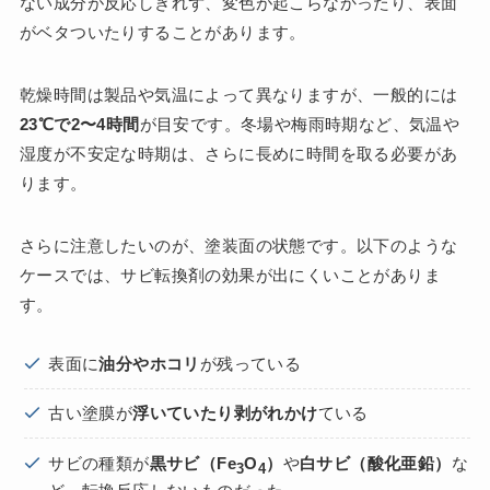
ない成分が反応しきれず、変色が起こらなかったり、表面
がベタついたりすることがあります。
乾燥時間は製品や気温によって異なりますが、一般的には
23℃で2〜4時間
が目安です。冬場や梅雨時期など、気温や
湿度が不安定な時期は、さらに長めに時間を取る必要があ
ります。
さらに注意したいのが、塗装面の状態です。以下のような
ケースでは、サビ転換剤の効果が出にくいことがありま
す。
表面に
油分やホコリ
が残っている
古い塗膜が
浮いていたり剥がれかけ
ている
サビの種類が
黒サビ（Fe
O
）
や
白サビ（酸化亜鉛）
な
3
4