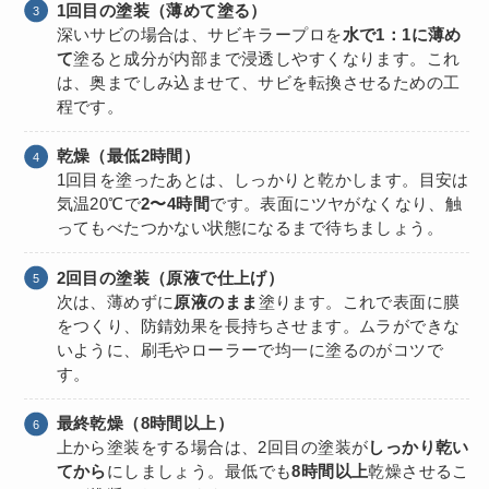
1回目の塗装（薄めて塗る）
深いサビの場合は、サビキラープロを
水で1：1に薄め
て
塗ると成分が内部まで浸透しやすくなります。これ
は、奥までしみ込ませて、サビを転換させるための工
程です。
乾燥（最低2時間）
1回目を塗ったあとは、しっかりと乾かします。目安は
気温20℃で
2〜4時間
です。表面にツヤがなくなり、触
ってもべたつかない状態になるまで待ちましょう。
2回目の塗装（原液で仕上げ）
次は、薄めずに
原液のまま
塗ります。これで表面に膜
をつくり、防錆効果を長持ちさせます。ムラができな
いように、刷毛やローラーで均一に塗るのがコツで
す。
最終乾燥（8時間以上）
上から塗装をする場合は、2回目の塗装が
しっかり乾い
てから
にしましょう。最低でも
8時間以上
乾燥させるこ