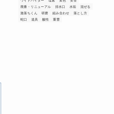
ワイドハイター
塩素
変色
安全
廃番・リニューアル
排水口
水垢
混ぜる
激落ちくん
研磨
組み合わせ
落とし方
蛇口
道具
酸性
重曹