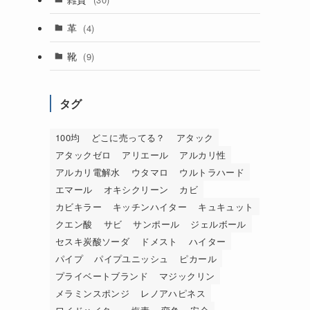
革
(4)
靴
(9)
タグ
100均
どこに売ってる？
アタック
アタックゼロ
アリエール
アルカリ性
アルカリ電解水
ウタマロ
ウルトラハード
エマール
オキシクリーン
カビ
カビキラー
キッチンハイター
キュキュット
クエン酸
サビ
サンポール
ジェルボール
セスキ炭酸ソーダ
ドメスト
ハイター
パイプ
パイプユニッシュ
ピカール
プライベートブランド
マジックリン
メラミンスポンジ
レノアハピネス