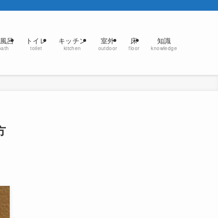
風呂
トイレ
キッチン
室外
床
知識
bath
toilet
kitchen
outdoor
floor
knowledge
方