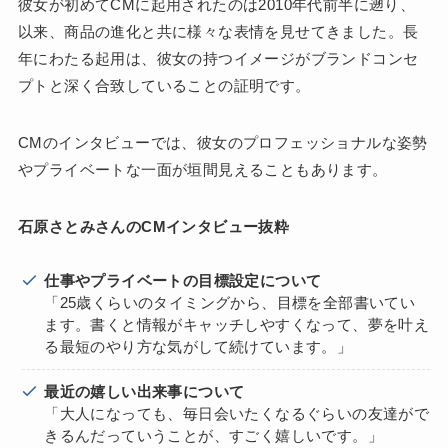
彼女が初めてCMに起用されたのは2010年代前半に遡り、
以来、商品の進化と共に様々な表情を見せてきました。長
年にわたる起用は、彼女の持つイメージがブランドコンセ
プトと深く合致していることの証明です。
CMのインタビューでは、彼女のプロフェッショナルな姿勢
やプライベートな一面が垣間見えることもあります。
石原さとみさんのCMインタビュー抜粋
仕事やプライベートの目標設定について
「25歳くらいのタイミングから、目標を全部書いてい
ます。書くと情報がキャッチしやすくなって、夢を叶え
る最短のやり方な気がして続けています。」
最近の嬉しい出来事について
「大人になっても、毎日会いたくなるぐらいの友達がで
きるんだっていうことが、すごく嬉しいです。」