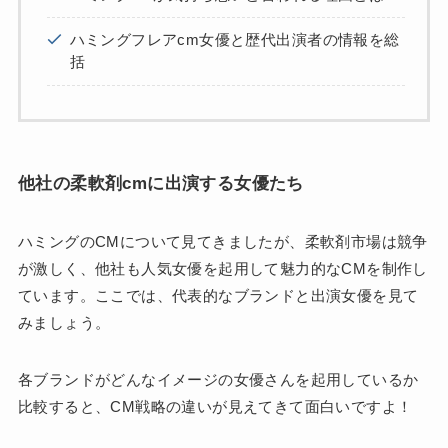
ハミングフレアcm女優と歴代出演者の情報を総
括
他社の柔軟剤cmに出演する女優たち
ハミングのCMについて見てきましたが、柔軟剤市場は競争
が激しく、他社も人気女優を起用して魅力的なCMを制作し
ています。ここでは、代表的なブランドと出演女優を見て
みましょう。
各ブランドがどんなイメージの女優さんを起用しているか
比較すると、CM戦略の違いが見えてきて面白いですよ！