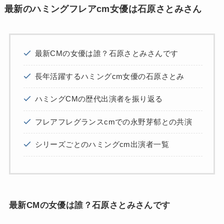
最新のハミングフレアcm女優は石原さとみさん
最新CMの女優は誰？石原さとみさんです
長年活躍するハミングcm女優の石原さとみ
ハミングCMの歴代出演者を振り返る
フレアフレグランスcmでの永野芽郁との共演
シリーズごとのハミングcm出演者一覧
最新CMの女優は誰？石原さとみさんです