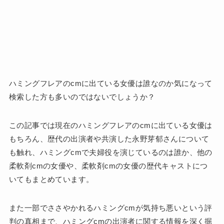
ハミングフレアのcmに出ている女優は誰なのか気になって
検索した方も多いのではないでしょうか？
この記事では現在のハミングフレアのcmに出ている女優は
もちろん、歴代の出演者や共演した永野芽郁さんについて
も触れ、ハミングcmで夫婦役を演じているのは誰か、他の
柔軟剤cmの女優や、柔軟剤cmの女優の歴代キャストにつ
いてもまとめています。
また一部でささやかれるハミングcmが気持ち悪いという評
判の真相まで、ハミングcmの出演者に関する情報を深く掘