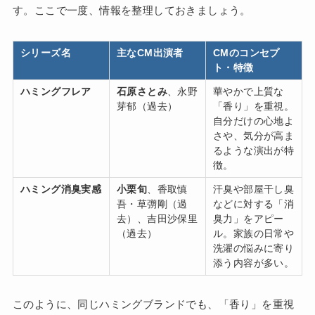
す。ここで一度、情報を整理しておきましょう。
シリーズ名
主なCM出演者
CMのコンセプ
ト・特徴
ハミングフレア
石原さとみ
、永野
華やかで上質な
芽郁（過去）
「香り」を重視。
自分だけの心地よ
さや、気分が高ま
るような演出が特
徴。
ハミング消臭実感
小栗旬
、香取慎
汗臭や部屋干し臭
吾・草彅剛（過
などに対する「消
去）、吉田沙保里
臭力」をアピー
（過去）
ル。家族の日常や
洗濯の悩みに寄り
添う内容が多い。
このように、同じハミングブランドでも、「香り」を重視