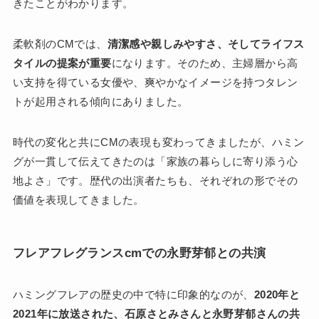
きたことがわかります。
柔軟剤のCMでは、
清潔感や親しみやすさ、そしてライフス
タイルの提案が重要
になります。そのため、主婦層から高
い支持を得ている女優や、爽やかなイメージを持つタレン
トが起用される傾向にありました。
時代の変化と共にCMの表現も変わってきましたが、ハミン
グが一貫して伝えてきたのは「家族の暮らしに寄り添う心
地よさ」です。歴代の出演者たちも、それぞれの形でその
価値を表現してきました。
フレアフレグランスcmでの永野芽郁との共演
ハミングフレアの歴史の中で特に印象的なのが、
2020年と
2021年に放送された、石原さとみさんと永野芽郁さんの共