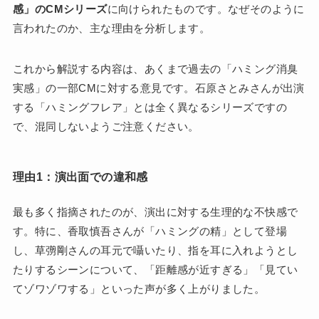
感」のCMシリーズ
に向けられたものです。なぜそのように
言われたのか、主な理由を分析します。
これから解説する内容は、あくまで過去の「ハミング消臭
実感」の一部CMに対する意見です。石原さとみさんが出演
する「ハミングフレア」とは全く異なるシリーズですの
で、混同しないようご注意ください。
理由1：演出面での違和感
最も多く指摘されたのが、演出に対する生理的な不快感で
す。特に、香取慎吾さんが「ハミングの精」として登場
し、草彅剛さんの耳元で囁いたり、指を耳に入れようとし
たりするシーンについて、「距離感が近すぎる」「見てい
てゾワゾワする」といった声が多く上がりました。