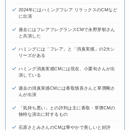
2024年にはハミングフレア リラックスのCMなど
に出演
過去にはフレアフレグランスCMで永野芽郁さん
と共演した
ハミングには「フレア」と「消臭実感」の2大シ
リーズがある
ハミング消臭実感CMには現在、小栗旬さんが出
演している
過去の消臭実感CMには香取慎吾さんと草彅剛さ
んが出演
「気持ち悪い」との評判は主に香取・草彅CMの
独特な演出に対するもの
石原さとみさんのCMは華やかで美しいと好評