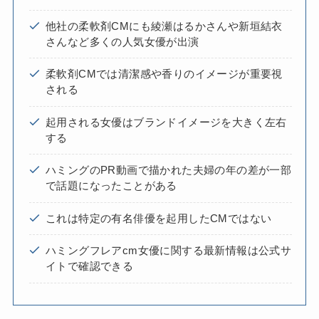
他社の柔軟剤CMにも綾瀬はるかさんや新垣結衣
さんなど多くの人気女優が出演
柔軟剤CMでは清潔感や香りのイメージが重要視
される
起用される女優はブランドイメージを大きく左右
する
ハミングのPR動画で描かれた夫婦の年の差が一部
で話題になったことがある
これは特定の有名俳優を起用したCMではない
ハミングフレアcm女優に関する最新情報は公式サ
イトで確認できる