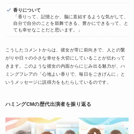
香りについて
「香りって、記憶とか、脳に直結するような気がして、
自分で自分のことを鼓舞できる、豊かにできるって、と
ても幸せなことだと思います。」
こうしたコメントからは、彼女が常に前向きで、人との繋
がりや日々の小さな幸せを大切にしていることが伝わって
きます。このような彼女の内面からにじみ出る魅力が、ハ
ミングフレアの「心地よい香りで、毎日をごきげんに」と
いうメッセージに説得力をもたらしているのです。
ハミングCMの歴代出演者を振り返る