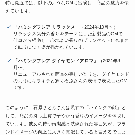
特に最近では、以下のようなCMに出演し、商品の魅力を伝
えています。
「ハミングフレア リラックス」
（2024年10月〜）
リラックス気分の香りをテーマにした新製品のCMで、
仕事から帰宅し、心地よい香りのブランケットに包まれ
て眠りにつく姿が描かれています。
「ハミングフレア ダイヤモンドアロマ」
（2024年8
月〜）
リニューアルされた商品の美しい香りを、ダイヤモンド
のようにキラキラと輝く石原さんの表情で表現したCM
です。
このように、石原さとみさんは現在の「ハミングの顔」と
して、商品の持つ上質で華やかな香りのイメージを体現し
ています。彼女の持つ清潔感と洗練された雰囲気が、ブラ
ンドイメージの向上に大きく貢献していると言えるでしょ