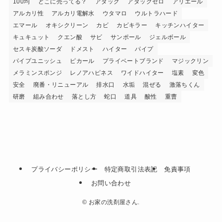
100均
どこに売ってる？
アタック
アタックゼロ
アリエール
アルカリ性
アルカリ電解水
ウタマロ
ウルトラハード
エマール
オキシクリーン
カビ
カビキラー
キッチンハイター
キュキュット
クエン酸
サビ
サンポール
ジェルボール
セスキ炭酸ソーダ
ドメスト
ハイター
パイプ
パイプユニッシュ
ピカール
プライベートブランド
マジックリン
メラミンスポンジ
レノアハピネス
ワイドハイター
塩素
変色
安全
廃番・リニューアル
排水口
水垢
混ぜる
激落ちくん
研磨
組み合わせ
落とし方
蛇口
道具
酸性
重曹
プライバシーポリシー
特定商取引法表記
免責事項
お問い合わせ
©
お家の洗剤屋さん.