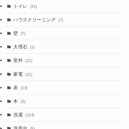
トイレ
(31)
ハウスクリーニング
(7)
壁
(7)
大理石
(1)
室外
(21)
家電
(21)
床
(13)
木
(3)
洗濯
(224)
洗面台
(5)