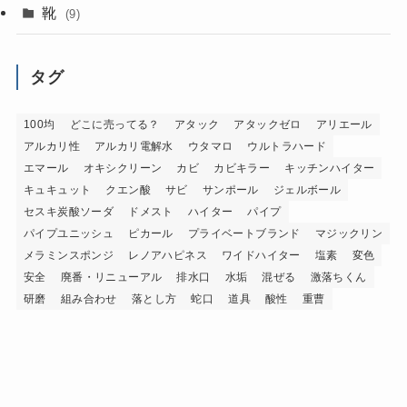
靴
(9)
タグ
100均
どこに売ってる？
アタック
アタックゼロ
アリエール
アルカリ性
アルカリ電解水
ウタマロ
ウルトラハード
エマール
オキシクリーン
カビ
カビキラー
キッチンハイター
キュキュット
クエン酸
サビ
サンポール
ジェルボール
セスキ炭酸ソーダ
ドメスト
ハイター
パイプ
パイプユニッシュ
ピカール
プライベートブランド
マジックリン
メラミンスポンジ
レノアハピネス
ワイドハイター
塩素
変色
安全
廃番・リニューアル
排水口
水垢
混ぜる
激落ちくん
研磨
組み合わせ
落とし方
蛇口
道具
酸性
重曹