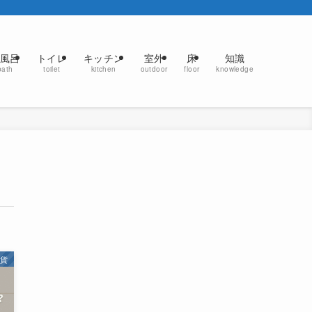
風呂
トイレ
キッチン
室外
床
知識
bath
toilet
kitchen
outdoor
floor
knowledge
雑貨