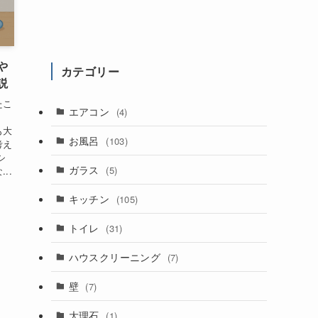
や
カテゴリー
説
たこ
エアコン
(4)
、
も大
お風呂
(103)
考え
シ
ガラス
(5)
..
キッチン
(105)
トイレ
(31)
ハウスクリーニング
(7)
壁
(7)
大理石
(1)