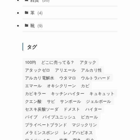
革
(4)
靴
(9)
タグ
100均
どこに売ってる？
アタック
アタックゼロ
アリエール
アルカリ性
アルカリ電解水
ウタマロ
ウルトラハード
エマール
オキシクリーン
カビ
カビキラー
キッチンハイター
キュキュット
クエン酸
サビ
サンポール
ジェルボール
セスキ炭酸ソーダ
ドメスト
ハイター
パイプ
パイプユニッシュ
ピカール
プライベートブランド
マジックリン
メラミンスポンジ
レノアハピネス