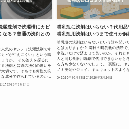
洗濯洗剤で洗濯槽にカビ
哺乳瓶に洗剤はいらない？代用品
くなる？普通の洗剤との
哺乳瓶用洗剤はいつまで使うか解
哺乳瓶の洗剤はいらないという話を聞い
とはありますか？ 毎日の哺乳瓶の洗浄で
と人気のヤシノミ洗濯洗剤です
水洗いだけで済ませて良いのか、それと
にカビが生えにくい」という噂
人と同じ食器用洗剤で代用できないかと
しょうか。 その答えを探るに
る方も少なくないでしょう。 実際に、ヤ
ノミ洗剤と普通の洗剤の違いを
ノミ洗剤やジョイ、キュキュットのような.
が大切です。そもそも何性の洗
な成分で作られているのか...
2025年10月13日
2026年3月24日
3日
2026年3月24日