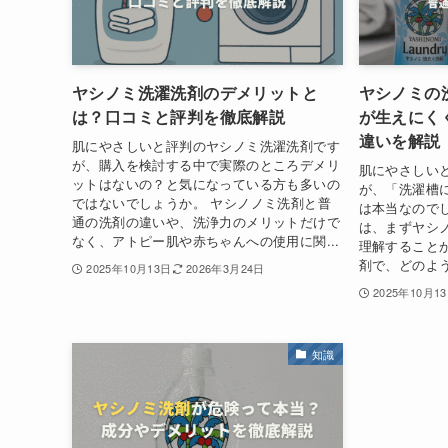
ヤシノミ洗濯洗剤のデメリットと
ヤシノミの
は？口コミと評判を徹底解説
が生えにく
違いを解説
肌にやさしいと評判のヤシノミ洗濯洗剤です
が、購入を検討する中で実際のところデメリ
肌にやさしい
ットはないの？と気になっている方も多いの
が、「洗濯槽
ではないでしょうか。 ヤシノノミ洗剤と普
は本当なので
通の洗剤の違いや、洗浄力のメリットだけで
は、まずヤシ
なく、アトピー肌や赤ちゃんへの使用に関...
理解すること
剤で、どのよう
2025年10月13日
2026年3月24日
2025年10月1
知識