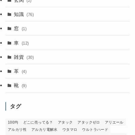
玄関
(2)
知識
(76)
窓
(1)
車
(12)
雑貨
(30)
革
(4)
靴
(9)
タグ
100均
どこに売ってる？
アタック
アタックゼロ
アリエール
アルカリ性
アルカリ電解水
ウタマロ
ウルトラハード