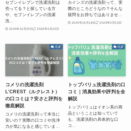
セブンイレブンで洗濯洗剤は
カインズの洗濯洗剤って、実
売ってる？と探している方
際のところどうなの？そんな
や、セブンイレブンの洗濯
疑問をお持ちではありませ...
洗...
2025年10月18日
2026年3月24日
2025年10月25日
2026年3月23日
洗濯
洗濯
コメリの洗濯洗剤
トップバリュ洗濯洗剤の口
L’CREST（ルクレスト）
コミ｜消臭効果や評判を全
の口コミは？安さと評判を
解説
徹底解説
トップバリュはイオン系の商
品ということは知っていて
コメリの洗濯洗剤って本当に
も、洗濯洗剤の具体的な口
安いの？実際の口コミや洗浄
コ...
力が気になると感じていま...