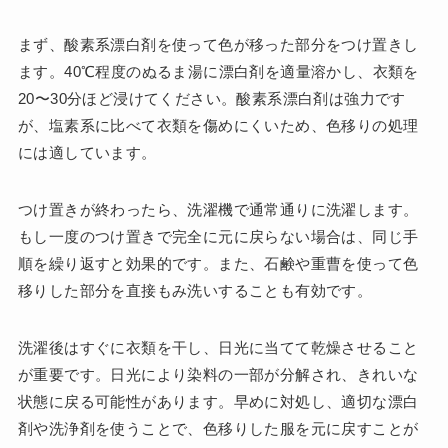
まず、酸素系漂白剤を使って色が移った部分をつけ置きし
ます。40℃程度のぬるま湯に漂白剤を適量溶かし、衣類を
20〜30分ほど浸けてください。酸素系漂白剤は強力です
が、塩素系に比べて衣類を傷めにくいため、色移りの処理
には適しています。
つけ置きが終わったら、洗濯機で通常通りに洗濯します。
もし一度のつけ置きで完全に元に戻らない場合は、同じ手
順を繰り返すと効果的です。また、石鹸や重曹を使って色
移りした部分を直接もみ洗いすることも有効です。
洗濯後はすぐに衣類を干し、日光に当てて乾燥させること
が重要です。日光により染料の一部が分解され、きれいな
状態に戻る可能性があります。早めに対処し、適切な漂白
剤や洗浄剤を使うことで、色移りした服を元に戻すことが